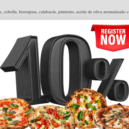
 cebolla, berenjena, calabacín, pimiento, aceite de oliva aromatizado c
bolla, beicon, albahaca y orégano.
tira de pollo asado, aceitunas negras, albahaca y orégano.