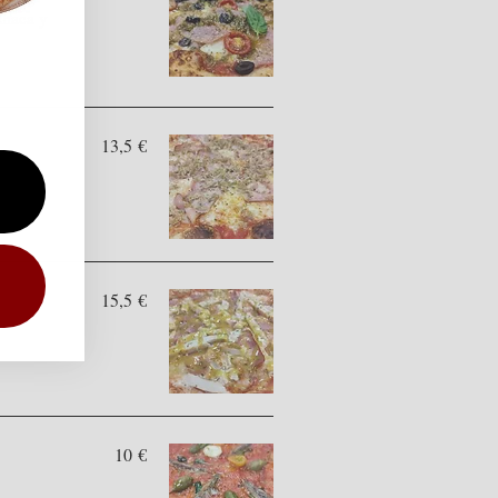
ahaca y
13,5 €
15,5 €
10 €