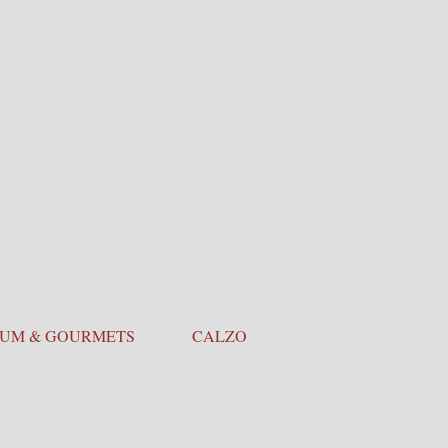
Login
 DEL MES
IUM & GOURMETS
CALZONES
POSTRES