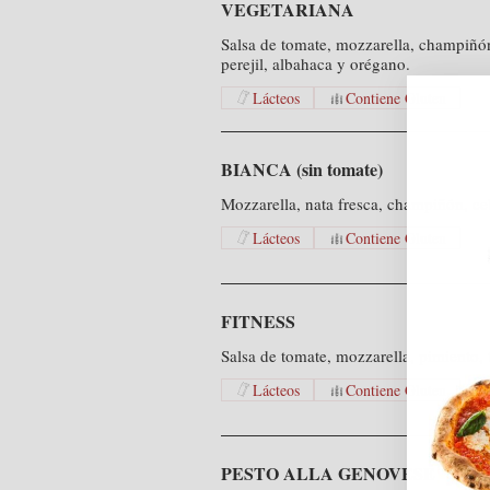
VEGETARIANA
Salsa de tomate, mozzarella, champiñón,
perejil, albahaca y orégano.
Lácteos
Contiene Gluten
BIANCA (sin tomate)
Mozzarella, nata fresca, champiñón, ce
Lácteos
Contiene Gluten
FITNESS
Salsa de tomate, mozzarella, pimiento, 
Lácteos
Contiene Gluten
PESTO ALLA GENOVESE